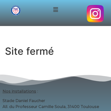
Site fermé
Nos installations
:
Stade Daniel Faucher
All. du Professeur Camille Soula, 31400 Toulouse